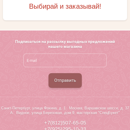
Выбирай и заказывай!
Подписаться на рассылку выгодных предложений
нашего магазина
Отправить
Санкт-Петербург, улица Фокина, д. 1 Москва, Варшавское шоссе, д. 37
А. Видное, улица Березовая, дом 9, мастерская "СпецБукет"
+7(812)507-65-05
+7(925)295-10-33