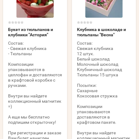
Букет из тюльпанов и
Клубника в шоколаде и
клубники "Астория"
тюльпаны "Весна"
Состав:
Состав:
- Свежая клубника
Свежая клубника
- Тюльпаны
12 штук.
Белый шоколад
Композиции
Молочный шоколад
упаковываются в
Клубничный шоколад
целлофан и доставляются
Тюльпаны 15 штука
в крафтовой коробке с
ручками.
Посыпки:
Сахарные
Внутри вы найдете
Кокосовая стружка
коллекционный магнитик
=)
Композиции
упаковываются
А еще мы бесплатно
доставляются в
подпишем открыточку!
крафтовом пакете.
При регистрации и заказе
Внутри вы найдете
Вам будет начислен
коллекционный магнитик