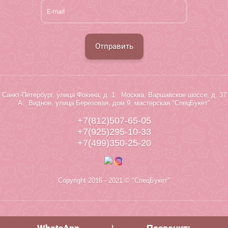
Отправить
Санкт-Петербург, улица Фокина, д. 1 Москва, Варшавское шоссе, д. 37
А. Видное, улица Березовая, дом 9, мастерская "СпецБукет"
+7(812)507-65-05
+7(925)295-10-33
+7(499)350-25-20
Copyright 2016 - 2021 © "СпецБукет"
Megagroup.ru