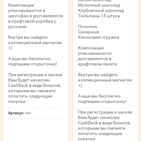
Композиции
Молочный шоколад
упаковываются в
Клубничный шоколад
целлофан и доставляются
Тюльпаны 15 штука
в крафтовой коробке с
ручками.
Посыпки:
Сахарные
Внутри вы найдете
Кокосовая стружка
коллекционный магнитик
=)
Композиции
упаковываются
А еще мы бесплатно
доставляются в
подпишем открыточку!
крафтовом пакете.
При регистрации и заказе
Внутри вы найдете
Вам будет начислен
коллекционный магнитик
CashBack в виде бонусов,
=)
которыми вы сможете
оплатить следующие
А еще мы бесплатно
покупки.
подпишем открыточку!
При регистрации и заказе
Артикул:
нет
Вам будет начислен
CashBack в виде бонусов,
которыми вы сможете
оплатить следующие
покупки