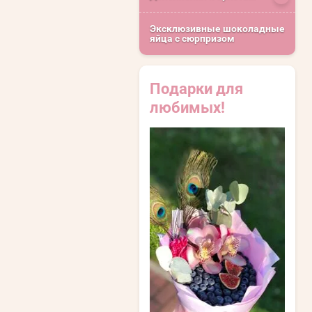
Эксклюзивные шоколадные
яйца с сюрпризом
Подарки для
любимых!