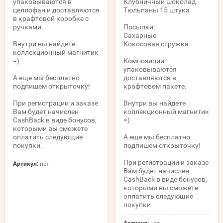
упаковываются в
Клубничный шоколад
целлофан и доставляются
Тюльпаны 15 штука
в крафтовой коробке с
ручками.
Посыпки:
Сахарные
Внутри вы найдете
Кокосовая стружка
коллекционный магнитик
=)
Композиции
упаковываются
А еще мы бесплатно
доставляются в
подпишем открыточку!
крафтовом пакете.
При регистрации и заказе
Внутри вы найдете
Вам будет начислен
коллекционный магнитик
CashBack в виде бонусов,
=)
которыми вы сможете
оплатить следующие
А еще мы бесплатно
покупки.
подпишем открыточку!
При регистрации и заказе
Артикул:
нет
Вам будет начислен
CashBack в виде бонусов,
которыми вы сможете
оплатить следующие
покупки
Артикул:
нет